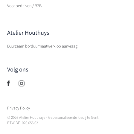
Voor bedrijven / B2B
Atelier Houthuys
Duurzaam borduurmaatwerk op aanvraag
Volg ons
Privacy Policy
© 2026
Atelier Houthuys - Gepersonaliseerde kledij te Gent
.
BTW BE1026.655.621